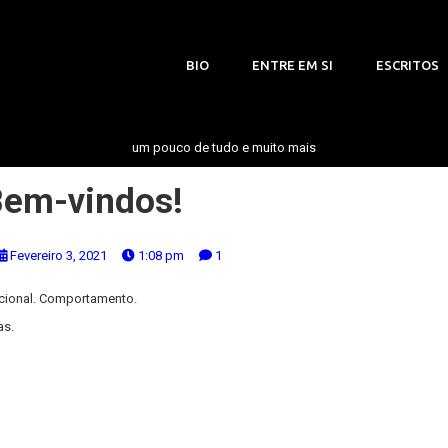
BIO
ENTRE EM SI
ESCRITOS
um pouco de tudo e muito mais
Bem-vindos!
Fevereiro 3, 2021
1:08 pm
1
ocional. Comportamento.
as.