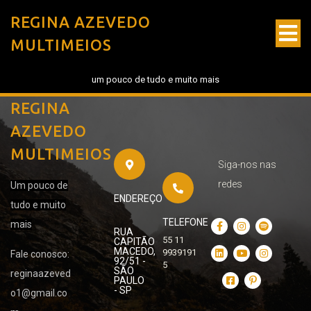
REGINA AZEVEDO
MULTIMEIOS
um pouco de tudo e muito mais
REGINA
AZEVEDO
MULTIMEIOS
Siga-nos nas
redes
Um pouco de
ENDEREÇO
tudo e muito
TELEFONE
mais
RUA
55 11
CAPITÃO
MACEDO,
9939191
Fale conosco:
92/51 -
5
SÃO
reginaazeved
PAULO
- SP
o1@gmail.co