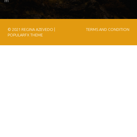
m
© 2021 REGINA AZEVEDO |
TERMS AND CONDITION
POPULARFX THEME